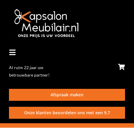
Ga
naar
inhoud
Toggle
Navigatie
Al ruim 22 jaar uw
betrouwbare partner!
Home
Afspraak maken
Stoelen
Onze klanten beoordelen ons met een
9.7
Wasunits