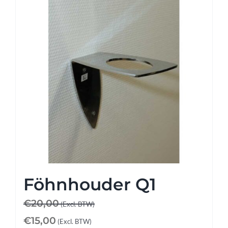
Föhnhouder Q1
€
20,00
(Excl. BTW)
€
15,00
(Excl. BTW)