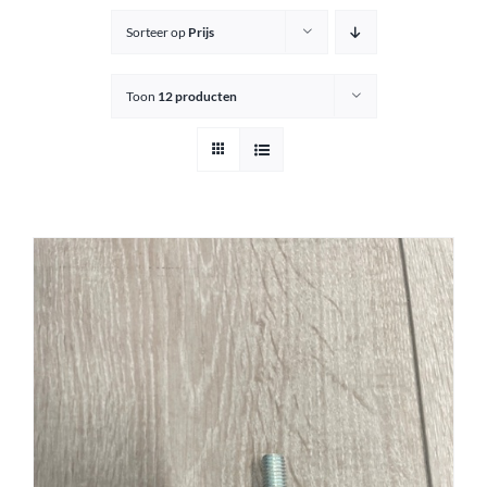
Sorteer op
Prijs
Knipkrukjes
Toon
12 producten
Spiegels
Startersets
Accessoires
Magazijnsale
Buitenkansjes