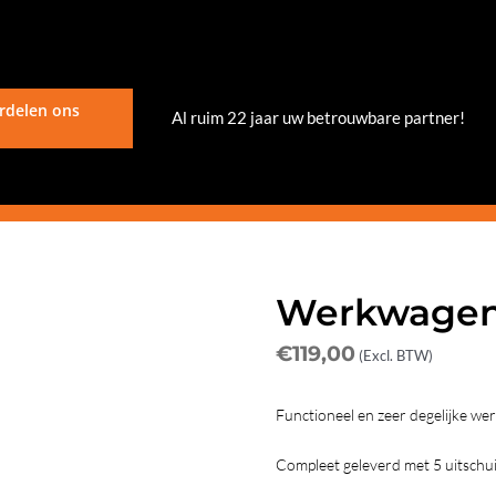
rdelen ons
Al ruim 22 jaar uw betrouwbare partner!
Werkwagen 
€
119,00
(Excl. BTW)
Functioneel en zeer degelijke we
Compleet geleverd met 5 uitschui