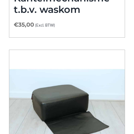
t.b.v. waskom
€
35,00
(Excl. BTW)