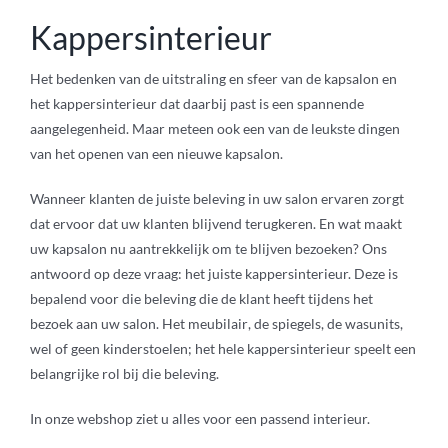
Kappersinterieur
Knipkrukjes
Het bedenken van de uitstraling en sfeer van de kapsalon en
het kappersinterieur dat daarbij
past
is een spannende
Spiegels
aangelegenheid. Maar meteen ook een van de leukste dingen
van het openen van een nieuwe kapsalon.
Startersets
Wanneer klanten de juiste beleving in uw salon ervaren zorgt
dat ervoor dat uw klanten blijvend terugkeren. En wat maakt
uw kapsalon nu aantrekkelijk om te blijven bezoeken? Ons
Accessoires
antwoord op deze vraag: het juiste kappersinterieur. Deze is
bepalend voor die beleving die de klant heeft tijdens het
Magazijnsale
bezoek aan uw salon. Het
meubilair
, de spiegels, de wasunits,
wel of geen kinderstoelen; het hele kappersinterieur speelt een
belangrijke rol bij die beleving.
Buitenkansjes
In onze webshop ziet u alles voor een passend interieur.