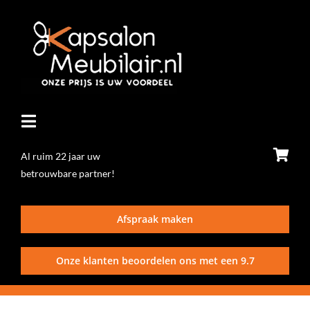
Ga
naar
inhoud
Toggle
Navigatie
Al ruim 22 jaar uw
betrouwbare partner!
Home
Afspraak maken
Stoelen
Onze klanten beoordelen ons met een
9.7
Wasunits