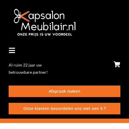
Ga
naar
inhoud
Toggle
Navigatie
Al ruim 22 jaar uw
betrouwbare partner!
Home
Afspraak maken
Stoelen
Onze klanten beoordelen ons met een
9.7
Wasunits