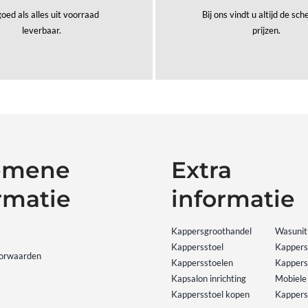
oed als alles uit voorraad
Bij ons vindt u altijd de sc
leverbaar.
prijzen.
emene
Extra
rmatie
informatie
Kappersgroothandel
Wasunit
Kappersstoel
Kapper
orwaarden
Kappersstoelen
Kappers
Kapsalon inrichting
Mobiele
Kappersstoel kopen
Kappers 