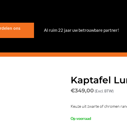
rdelen ons
Al ruim 22 jaar uw betrouwbare partner!
Kaptafel Lu
€
349,00
(Excl. BTW)
Keuze uit zwarte of chromen rand
Op voorraad