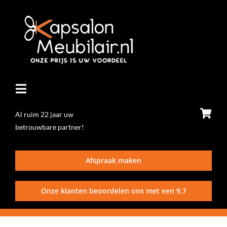
Ga
naar
inhoud
Toggle
Navigatie
Al ruim 22 jaar uw
betrouwbare partner!
Home
Afspraak maken
Stoelen
Onze klanten beoordelen ons met een
9.7
Wasunits