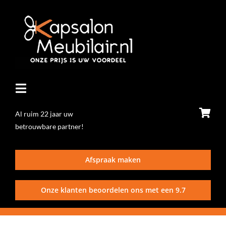
Ga
naar
inhoud
Toggle
Navigatie
Al ruim 22 jaar uw
betrouwbare partner!
Home
Afspraak maken
Stoelen
Onze klanten beoordelen ons met een
9.7
Wasunits