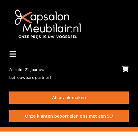
Ga
naar
inhoud
Toggle
Navigatie
Al ruim 22 jaar uw
betrouwbare partner!
Home
Afspraak maken
Stoelen
Onze klanten beoordelen ons met een
9.7
Wasunits