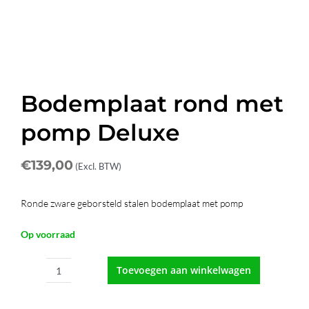
Afspraak maken
Contact
Bodemplaat rond met
pomp Deluxe
€
139,00
(Excl. BTW)
Ronde zware geborsteld stalen bodemplaat met pomp
Op voorraad
Toevoegen aan winkelwagen
Bodemplaat
rond
met