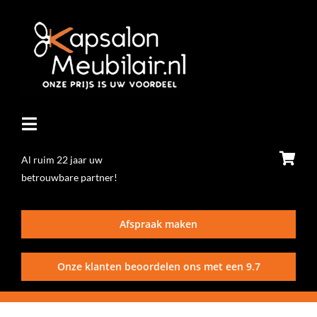
Ga
naar
inhoud
Toggle
Navigatie
Al ruim 22 jaar uw
betrouwbare partner!
Home
Afspraak maken
Stoelen
Onze klanten beoordelen ons met een
9.7
Wasunits