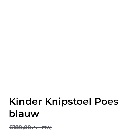
Kinder Knipstoel Poes
blauw
€
189,00
(Excl. BTW)