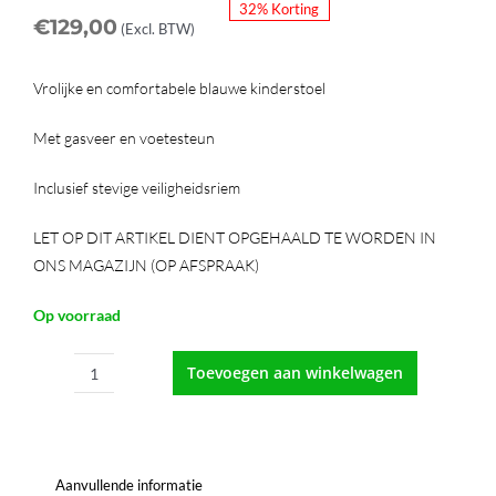
32% Korting
€
129,00
(Excl. BTW)
Vrolijke en comfortabele blauwe kinderstoel
Met gasveer en voetesteun
Inclusief stevige veiligheidsriem
LET OP DIT ARTIKEL DIENT OPGEHAALD TE WORDEN IN
ONS MAGAZIJN (OP AFSPRAAK)
Op voorraad
Toevoegen aan winkelwagen
Kinder
Knipstoel
Poes
blauw
Aanvullende informatie
aantal