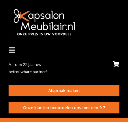
Ga
naar
inhoud
Toggle
Navigatie
Al ruim 22 jaar uw
betrouwbare partner!
Home
Afspraak maken
Stoelen
Onze klanten beoordelen ons met een
9.7
Wasunits