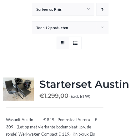
Sorteer op
Prijs
Knipkrukjes
Toon
12 producten
Spiegels
Startersets
Accessoires
Starterset Austin
€
1.299,00
(Excl. BTW)
Magazijnsale
Wasunit Austin € 849,- Pompstoel Aurora €
Buitenkansjes
309,- (Let op met vierkante bodemplaat i.p.v. de
ronde) Werkwagen Compact € 119,- Knipkruk Els