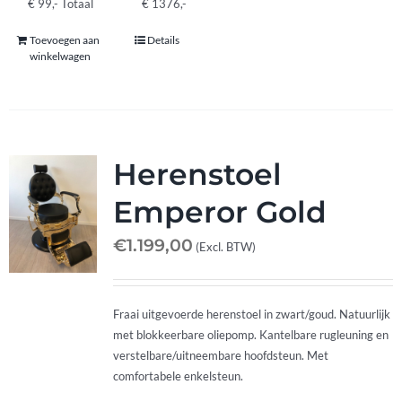
Afspraak maken
€ 99,- Totaal € 1376,-
Toevoegen aan
Details
winkelwagen
Contact
Herenstoel
Emperor Gold
€
1.199,00
(Excl. BTW)
Fraai uitgevoerde herenstoel in zwart/goud. Natuurlijk
met blokkeerbare oliepomp. Kantelbare rugleuning en
verstelbare/uitneembare hoofdsteun. Met
comfortabele enkelsteun.