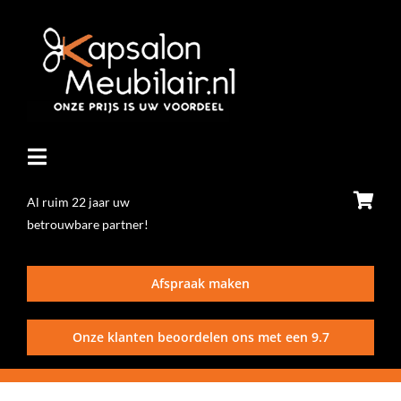
Ga
naar
inhoud
Toggle
Navigatie
Al ruim 22 jaar uw
betrouwbare partner!
Home
Afspraak maken
Stoelen
Onze klanten beoordelen ons met een
9.7
Wasunits