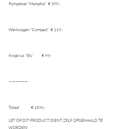
Pompstoel “Memphis” € 399,-
Werkwagen “Compact” € 119,-
Knipkruk “Els” € 99,-
——————
Totaal € 1596,-
LET OP DIT PRODUCT DIENT ZELF OPGEHAALD TE
WORDEN!