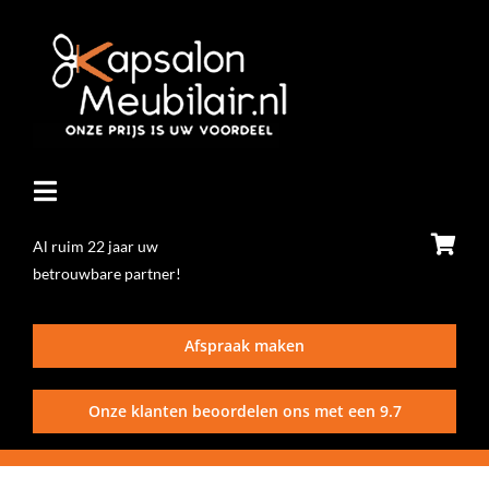
Ga
naar
inhoud
Toggle
Navigatie
Al ruim 22 jaar uw
betrouwbare partner!
Home
Afspraak maken
Stoelen
Onze klanten beoordelen ons met een
9.7
Wasunits