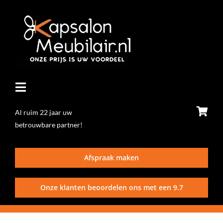
Ga
naar
inhoud
Toggle
Navigatie
Al ruim 22 jaar uw
betrouwbare partner!
Home
Afspraak maken
Stoelen
Onze klanten beoordelen ons met een
9.7
Wasunits