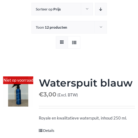
Sorteer op
Prijs
Knipkrukjes
Toon
12 producten
Spiegels
Startersets
Accessoires
Waterspuit blauw
Niet op voorraad
€
3,00
(Excl. BTW)
Magazijnsale
Royale en kwalitatieve waterspuit, inhoud 250 ml.
Buitenkansjes
Details