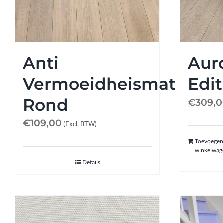
Anti
Aur
Vermoeidheismat
Edit
Rond
€
309,0
€
109,00
(Excl. BTW)
Toevoegen
winkelwag
Details