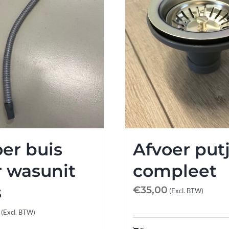
er buis
Afvoer put
r wasunit
compleet
s
€
35,00
(Excl. BTW)
(Excl. BTW)