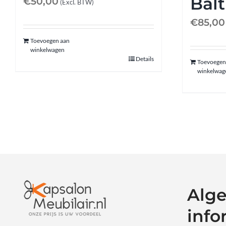
Bal
€
50,00
(Excl. BTW)
€
85,00
Toevoegen aan
winkelwagen
Details
Toevoegen
winkelwag
Alg
info