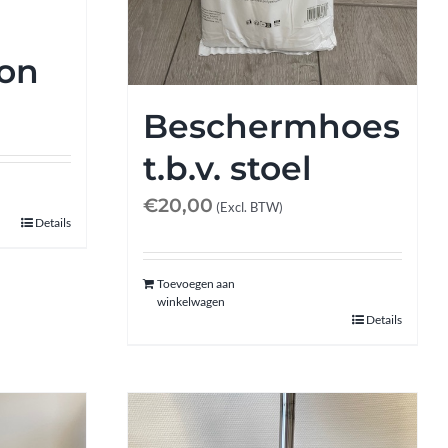
ion
Beschermhoes
t.b.v. stoel
€
20,00
(Excl. BTW)
Details
Toevoegen aan
winkelwagen
Details