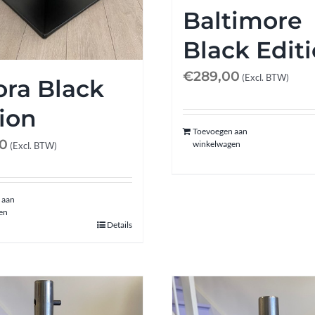
Baltimore
Black Edit
€
289,00
(Excl. BTW)
ora Black
ion
Toevoegen aan
0
winkelwagen
(Excl. BTW)
 aan
en
Details