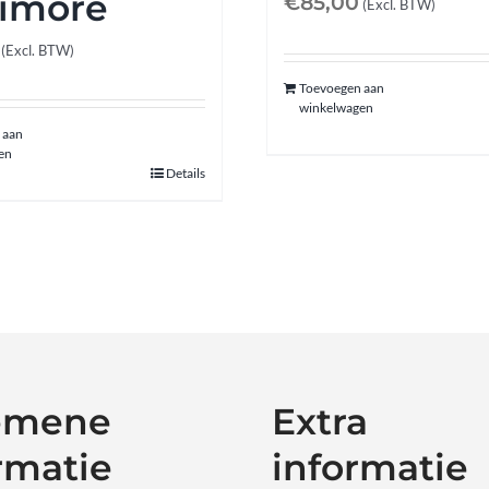
timore
€
85,00
(Excl. BTW)
(Excl. BTW)
Toevoegen aan
winkelwagen
 aan
en
Details
emene
Extra
rmatie
informatie