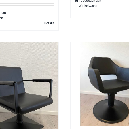
Toevoegen aan
winkelwagen
 aan
en
Details