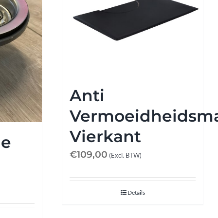
Anti
Vermoeidheidsm
Vierkant
je
€
109,00
(Excl. BTW)
Details