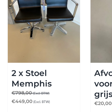
Knipkrukjes
Spiegels
Startersets
Accessoires
Magazijnsale
2 x Stoel
Afvo
Memphis
voo
Buitenkansjes
grij
€
798,00
(Excl. BTW)
Afspraak maken
€
449,00
(Excl. BTW)
€
20,00