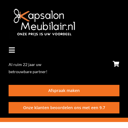
Ga
naar
inhoud
Toggle
Navigatie
Al ruim 22 jaar uw
betrouwbare partner!
Home
Afspraak maken
Stoelen
Onze klanten beoordelen ons met een
9.7
Wasunits