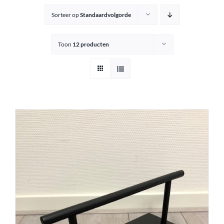
Sorteer op
Standaardvolgorde
Knipkrukjes
Toon
12 producten
Spiegels
Startersets
Accessoires
Magazijnsale
Buitenkansjes