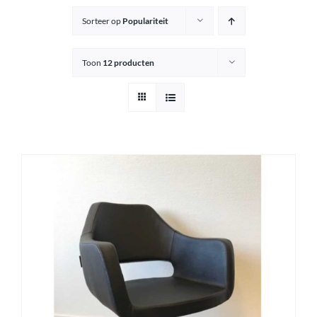
Sorteer op
Populariteit
Knipkrukjes
Toon
12 producten
Spiegels
Startersets
Accessoires
Magazijnsale
Buitenkansjes