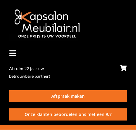
Ga
naar
inhoud
Toggle
Navigatie
Al ruim 22 jaar uw
betrouwbare partner!
Home
Afspraak maken
Stoelen
Onze klanten beoordelen ons met een
9.7
Wasunits