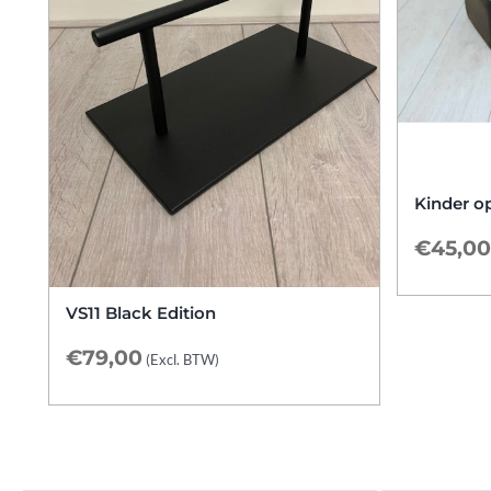
Kinder o
€
45,00
VS11 Black Edition
€
79,00
(Excl. BTW)