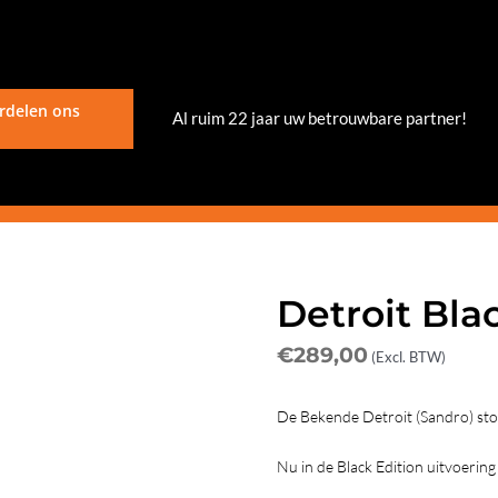
rdelen ons
Al ruim 22 jaar uw betrouwbare partner!
Detroit Bla
€
289,00
(Excl. BTW)
De Bekende Detroit (Sandro) sto
Nu in de Black Edition uitvoering