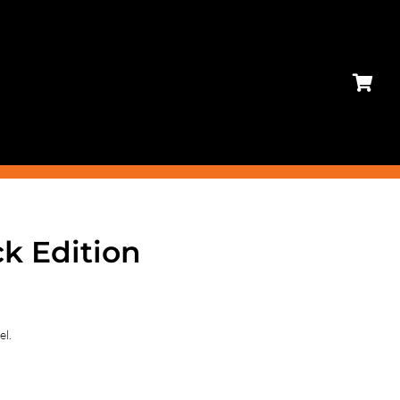
ck Edition
el.