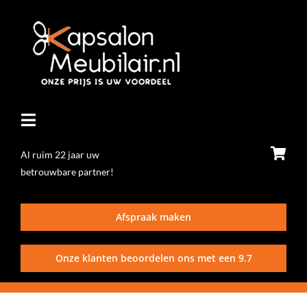
Ga
naar
inhoud
Toggle
Navigatie
Al ruim 22 jaar uw
betrouwbare partner!
Home
Afspraak maken
Stoelen
Onze klanten beoordelen ons met een
9.7
Wasunits