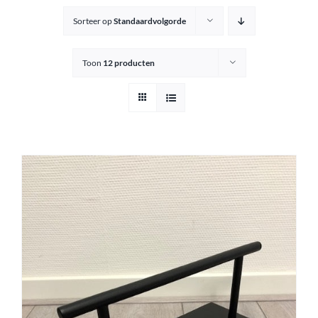
Sorteer op
Standaardvolgorde
Knipkrukjes
Toon
12 producten
Spiegels
Startersets
Accessoires
Magazijnsale
Buitenkansjes