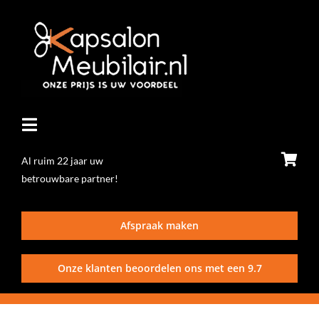
Ga
naar
inhoud
Toggle
Navigatie
Al ruim 22 jaar uw
betrouwbare partner!
Home
Afspraak maken
Stoelen
Onze klanten beoordelen ons met een
9.7
Wasunits