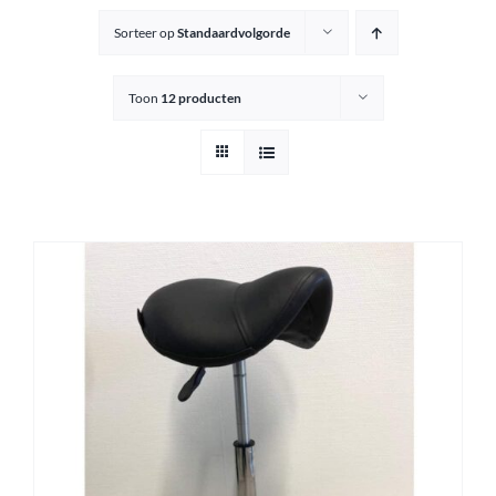
Sorteer op
Standaardvolgorde
Knipkrukjes
Toon
12 producten
Spiegels
Startersets
Accessoires
Magazijnsale
Buitenkansjes