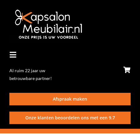
Ga
naar
inhoud
Toggle
Navigatie
Al ruim 22 jaar uw
betrouwbare partner!
Home
Afspraak maken
Stoelen
Onze klanten beoordelen ons met een
9.7
Wasunits