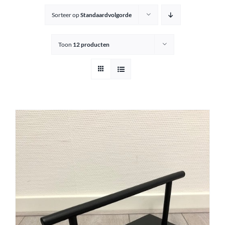
Sorteer op
Standaardvolgorde
Knipkrukjes
Toon
12 producten
Spiegels
Startersets
Accessoires
Magazijnsale
Buitenkansjes