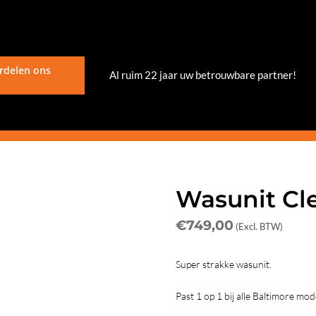
rdelen ons
Al ruim 22 jaar uw betrouwbare partner!
Wasunit Cl
€
749,00
(Excl. BTW)
Super strakke wasunit.
Past 1 op 1 bij alle Baltimore mod