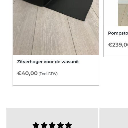
Pompstoe
€
239,0
Zitverhoger voor de wasunit
€
40,00
(Excl. BTW)