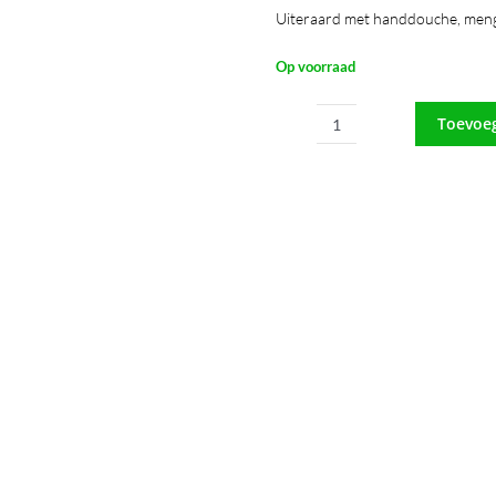
Uiteraard met handdouche, mengk
Op voorraad
Toevoe
Wasunit
Cleveland
Zwart
aantal