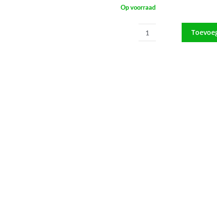
Op voorraad
Toevoe
Knipkruk
Els
Deluxe
Black
Edition
aantal