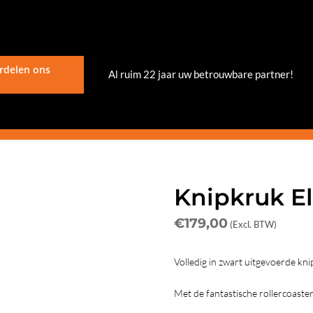
rdelen ons
Al ruim 22 jaar uw betrouwbare partner!
Knipkruk El
€
179,00
(Excl. BTW)
Volledig in zwart uitgevoerde kni
Met de fantastische rollercoaster