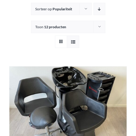
Sorteer op
Populariteit
Knipkrukjes
Toon
12 producten
Spiegels
Startersets
Accessoires
Magazijnsale
Buitenkansjes