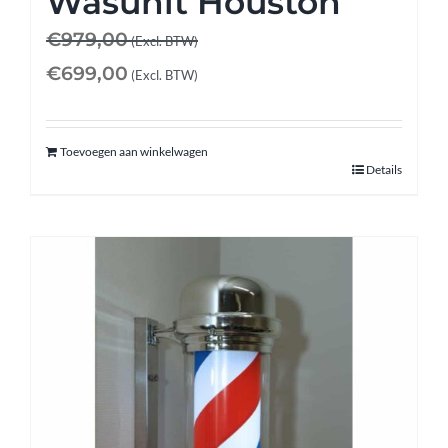
Wasunit Houston
€
979,00
(Excl. BTW)
€
699,00
(Excl. BTW)
Toevoegen aan winkelwagen
Details