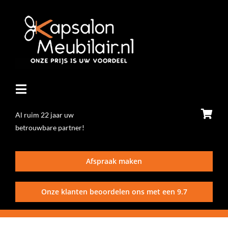
Ga
naar
inhoud
Toggle
Navigatie
Al ruim 22 jaar uw
betrouwbare partner!
Home
Afspraak maken
Stoelen
Onze klanten beoordelen ons met een
9.7
Wasunits