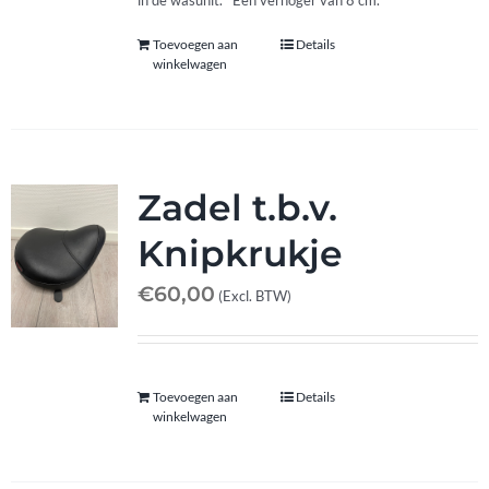
Afspraak maken
Toevoegen aan
Details
winkelwagen
Contact
Zadel t.b.v.
Knipkrukje
€
60,00
(Excl. BTW)
Toevoegen aan
Details
winkelwagen