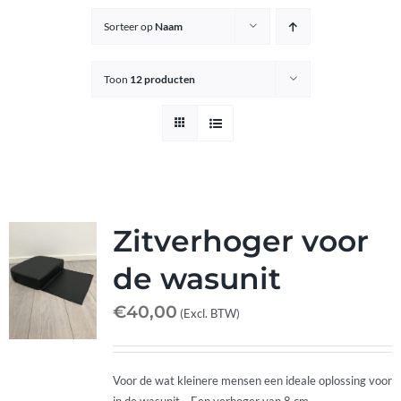
Sorteer op
Naam
Knipkrukjes
Toon
12 producten
Spiegels
Startersets
Accessoires
Zitverhoger voor
de wasunit
Magazijnsale
€
40,00
(Excl. BTW)
Buitenkansjes
Voor de wat kleinere mensen een ideale oplossing voor
in de wasunit. Een verhoger van 8 cm.