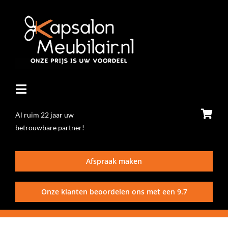
Ga
naar
inhoud
Toggle
Navigatie
Al ruim 22 jaar uw
betrouwbare partner!
Home
Afspraak maken
Stoelen
Onze klanten beoordelen ons met een
9.7
Wasunits