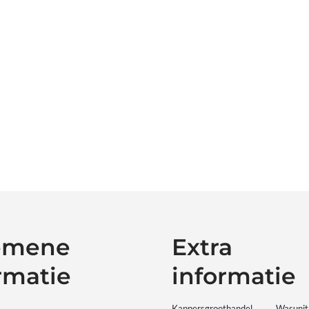
emene
Extra
rmatie
informatie
Kappersgroothandel
Wasunit