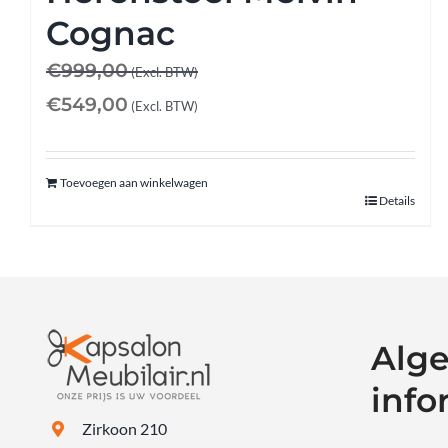
Contact
Cognac
€
999,00
(Excl. BTW)
€
549,00
(Excl. BTW)
Toevoegen aan winkelwagen
Details
Alg
info
Zirkoon 210