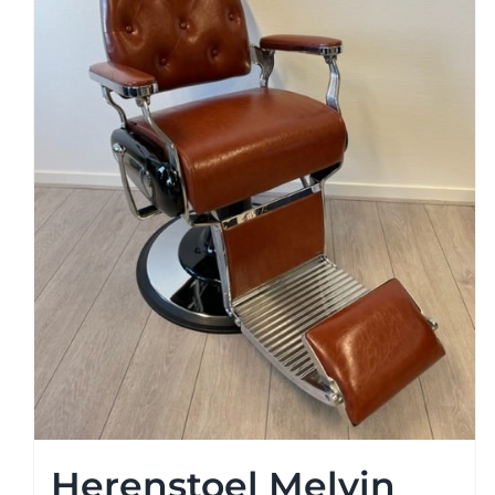
Knipkrukjes
Spiegels
Startersets
Accessoires
Magazijnsale
Buitenkansjes
Afspraak maken
Herenstoel Melvin